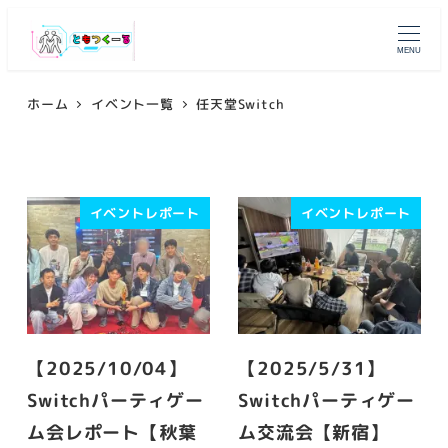
メ
イ
MENU
ン
コ
ホーム
イベント一覧
任天堂Switch
ン
テ
ン
イベントレポート
イベントレポート
ツ
へ
移
動
【2025/10/04】
【2025/5/31】
Switchパーティゲー
Switchパーティゲー
ム会レポート【秋葉
ム交流会【新宿】