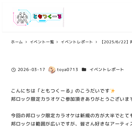
メ
イ
ン
コ
ン
ホーム
イベント一覧
イベントレポート
【2025/6/2
テ
ン
ツ
カテゴリー
2026-03-17
toya0713
イベントレポート
へ
投稿日
著
移
者
動
こんにちは「ともつくーる」のこうだいです
邦ロック限定カラオケご参加頂きありがとうございま
今回の邦ロック限定カラオケは新規の方が大半でとて
邦ロックは範囲が広いですが、皆さん好きなアーティス