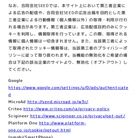
なお、合同会社SEEDでは、本サイト上において第三者企業に
よる広告の配信や、合同会社SEEDの広告出稿を目的とした第
三者企業による行動情報（個人情報以外）の取得・利用が行わ
れる場合があります。第三者企業は、広告配信目的のみにクッ
キーを利用し、情報取得を行っています。この際、取得される
情報に個人情報は一切含まれません。また、当該第三者によっ
て取得されたクッキー情報等は、当該第三者のプライバシーポ
リシーに従って取り扱われます。当機能の無効化をご希望の場
合は下記の該当企業のサイトより、無効化（オプトアウト）し
てください。
Google
https://www.google.com/settings/u/0/ads/authenticate
d
MicroAd
http://send.microad.jp/w3c/
Criteo
http://www.criteo.com/ja/privacy-policy
Scigineer
http://www.scigineer.co.jp/privacy/opt-out/
Platform One
http://www.platform-
one.co.jp/cookie/optout.html
Inmobi(SmartPhone)