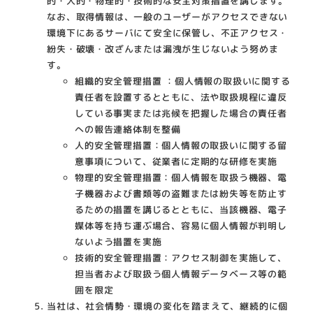
的・人的・物理的・技術的な安全対策措置を講じます。
なお、取得情報は、一般のユーザーがアクセスできない
環境下にあるサーバにて安全に保管し、不正アクセス・
紛失・破壊・改ざんまたは漏洩が生じないよう努めま
す。
組織的安全管理措置 ：個人情報の取扱いに関する
責任者を設置するとともに、法や取扱規程に違反
している事実または兆候を把握した場合の責任者
への報告連絡体制を整備
人的安全管理措置：個人情報の取扱いに関する留
意事項について、従業者に定期的な研修を実施
物理的安全管理措置：個人情報を取扱う機器、電
子機器および書類等の盗難または紛失等を防止す
るための措置を講じるとともに、当該機器、電子
媒体等を持ち運ぶ場合、容易に個人情報が判明し
ないよう措置を実施
技術的安全管理措置：アクセス制御を実施して、
担当者および取扱う個人情報データベース等の範
囲を限定
当社は、社会情勢・環境の変化を踏まえて、継続的に個