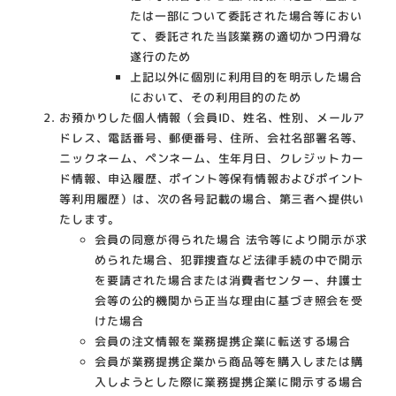
たは一部について委託された場合等におい
て、委託された当該業務の適切かつ円滑な
遂行のため
上記以外に個別に利用目的を明示した場合
において、その利用目的のため
お預かりした個人情報（会員ID、姓名、性別、メールア
ドレス、電話番号、郵便番号、住所、会社名部署名等、
ニックネーム、ペンネーム、生年月日、クレジットカー
ド情報、申込履歴、ポイント等保有情報およびポイント
等利用履歴）は、次の各号記載の場合、第三者へ提供い
たします。
会員の同意が得られた場合 法令等により開示が求
められた場合、犯罪捜査など法律手続の中で開示
を要請された場合または消費者センター、弁護士
会等の公的機関から正当な理由に基づき照会を受
けた場合
会員の注文情報を業務提携企業に転送する場合
会員が業務提携企業から商品等を購入しまたは購
入しようとした際に業務提携企業に開示する場合