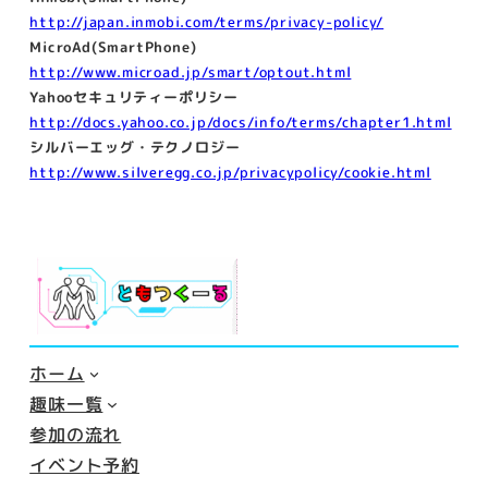
http://japan.inmobi.com/terms/privacy-policy/
MicroAd(SmartPhone)
http://www.microad.jp/smart/optout.html
Yahooセキュリティーポリシー
http://docs.yahoo.co.jp/docs/info/terms/chapter1.html
シルバーエッグ・テクノロジー
http://www.silveregg.co.jp/privacypolicy/cookie.html
ホーム
趣味一覧
参加の流れ
イベント予約